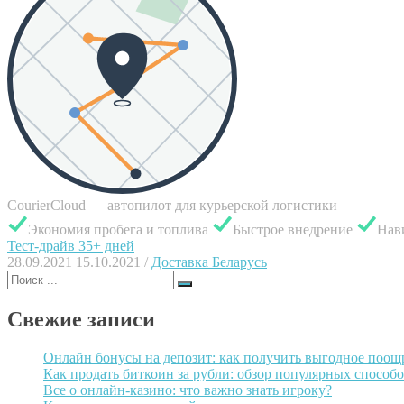
CourierCloud — автопилот для курьерской логистики
Экономия пробега и топлива
Быстрое внедрение
Нави
Тест-драйв 35+ дней
28.09.2021
15.10.2021
/
Доставка Беларусь
Поиск
для:
Свежие записи
Онлайн бонусы на депозит: как получить выгодное поощ
Как продать биткоин за рубли: обзор популярных способ
Все о онлайн-казино: что важно знать игроку?