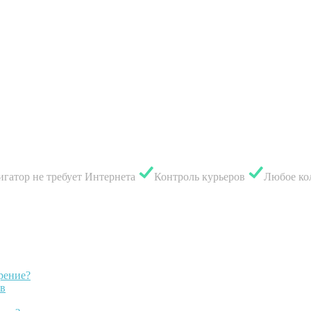
гатор не требует Интернета
Контроль курьеров
Любое ко
рение?
ов