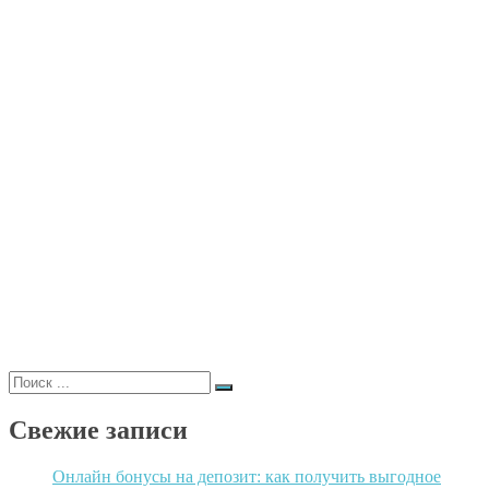
популярных способов
Все о онлайн-казино: что важно
знать игроку?
Как и где играть в онлайн покер
начинающим пользователям?
Яндекс Маршрутизация.
Оптимизация маршрутов и работы
службы доставки
Белпочта посылки
Навигатор и служба доставки.
Полезное сотрудничество
Courier Cloud
Система оплаты наложенным
платежом
Доставка светлогорск
Поиск
для:
Свежие записи
Онлайн бонусы на депозит: как получить выгодное